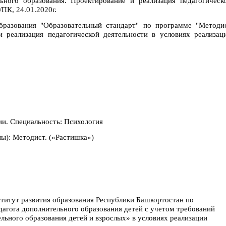
ьного образования. Проектирование и реализация педагогическ
ПК, 24.01.2020г.
разования "Образовательный стандарт" по программе "Методи
и реализация педагогической деятельности в условиях реализац
ии. Специальность: Психология
ы): Методист. («Растишка»)
итут развития образования Республики Башкортостан по
агога дополнительного образования детей с учетом требований
льного образования детей и взрослых» в условиях реализации