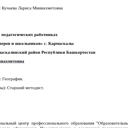
 Кучаева Лариса Миниахметовна
 педагогических работниках
еров и школьников» с. Кармаскалы
маскалинский район Республики Башкортостан
ниахметовна
: География.
ы): Старший методист.
альный центр профессионального образования "Образовательн