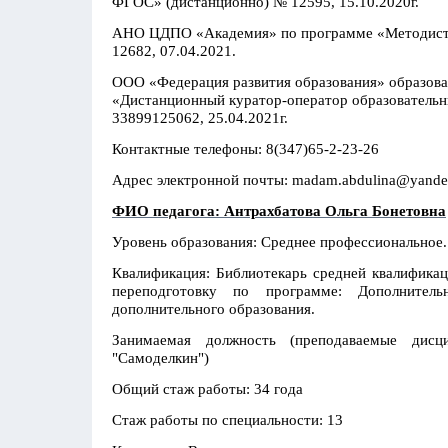
ФГОС» (дистанционно) № 12595, 15.10.2020г.
АНО ЦДПО «Академия» по программе «Методист о
12682, 07.04.2021.
ООО «Федерация развития образования» образова
«Дистанционный куратор-оператор образовательн
33899125062, 25.04.2021г.
Контактные телефоны: 8(347)65-2-23-26
Адрес электронной почты: madam.abdulina@yande
ФИО педагога: Антрахбатова Ольга Бонетовна
Уровень образования: Среднее профессиональное
Квалификация: Библиотекарь средней квалифика
переподготовку по программе: Дополнитель
дополнительного образования.
Занимаемая должность (преподаваемые дисци
"Самоделкин")
Общий стаж работы: 34 года
Стаж работы по специальности: 13