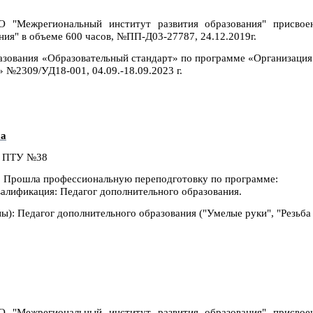
"Межрегиональный институт развития образования" присвое
ния" в объеме 600 часов, №ПП-Д03-27787, 24.12.2019г.
азования
«Образовательный стандарт» по программе «Организация
 №2309/УД18-001, 04.09.-18.09.2023 г.
на
е. ПТУ №38
. Прошла профессиональную переподготовку по программе:
валификация: Педагог дополнительного образования.
): Педагог дополнительного образования ("Умелые руки", "Резьба
"Межрегиональный институт развития образования" присвое