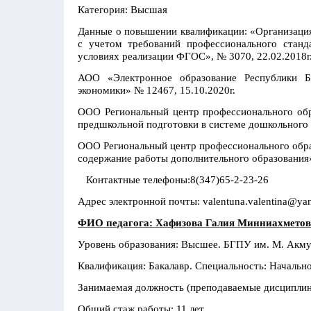
Категория: Высшая
Данные о повышении квалификации: «Организация
с учетом требований профессионального станд
условиях реализации ФГОС», № 3070, 22.02.2018г
АОО «Электронное образование Республики 
экономики» № 12467, 15.10.2020г.
ООО Региональный центр профессионального обр
предшкольной подготовки в системе дошкольного
ООО Региональный центр профессионального обр
содержание работы дополнительного образования» 
Контактные телефоны:
8(347)65-2-23-26
Адрес электронной почты: valentuna.valentina@ya
ФИО педагога: Хафизова Галия Минниахмето
Уровень образования: Высшее. БГПУ им. М. Акм
Квалификация: Бакалавр. Специальность: Начально
Занимаемая должность (преподаваемые дисциплины
Общий стаж работы: 11 лет