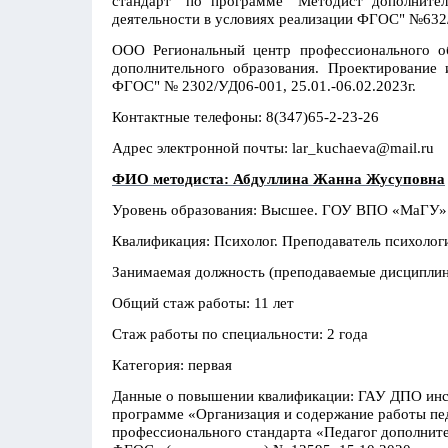
стандарт" по программе "Методист дополнител
деятельности в условиях реализации ФГОС" №632/
ООО Региональный центр профессионального об
дополнительного образования. Проектирование 
ФГОС" № 2302/УД06-001, 25.01.-06.02.2023г.
Контактные телефоны: 8(347)65-2-23-26
Адрес электронной почты: lar_kuchaeva@mail.ru
ФИО методиста: Абдуллина Жанна Жусуповна
Уровень образования: Высшее. ГОУ ВПО «МаГУ»
Квалификация: Психолог. Преподаватель психолог
Занимаемая должность (преподаваемые дисциплин
Общий стаж работы: 11 лет
Стаж работы по специальности: 2 года
Категория: первая
Данные о повышении квалификации: ГАУ ДПО инст
программе «Организация и содержание работы пед
профессионального стандарта «Педагог дополните