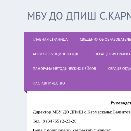
МБУ ДО ДПИШ С.КАР
ГЛАВНАЯ СТРАНИЦА
СВЕДЕНИЯ ОБ ОБРАЗОВАТЕЛ
АНТИКОРРУПЦИОННАЯ ДЕ...
ОБРАЩЕНИЯ ГРАЖД
ПАНОРАМА МЕТОДИЧЕСКИХ КЕЙСОВ
СЕРДЦЕ ОТД
НАСТАВНИЧЕСТВО
Руководст
Директор МБУ ДО ДПиШ с.Кармаскалы: Баязитова
Тел.: 8 (34765) 2-23-26
E-mail: dompionerov.karmaskaly@yandex.